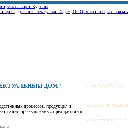
отреть на карте Кургана
и проезд до Интеллектуальный дом, ООО, многопрофильная ко
ЕКТУАЛЬНЫЙ ДОМ"
Адрес: 640007 г. Курга
Телефоны:
8 (3522) 2
одственных процессов, продукция и
оматизации промышленных предприятий в
E-mail: info@idom45.ru
щищены.